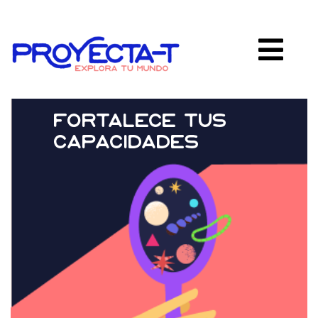
Pasar
al
Image
contenido
principal
Proyectate
fortalece tus
capacidades