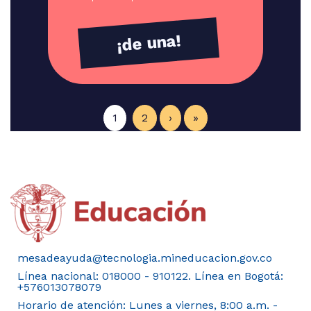
¡de una!
Paginación
Next ›
Last »
1
2
›
»
Image
mesadeayuda@tecnologia.mineducacion.gov.co
Línea nacional: 018000 - 910122. Línea en Bogotá:
+576013078079
Horario de atención: Lunes a viernes, 8:00 a.m. -