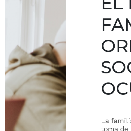
EL
FA
OR
SO
OC
La famil
toma de 