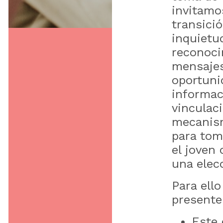
invitamo
transici
inquietu
reconoci
mensajes
oportuni
informac
vinculaci
mecanism
para tom
el joven
una elec
Para ell
presente
Este 