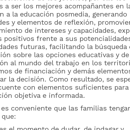
s a ser los mejores acompañantes en l
ón a la educación posmedia, generando
des y elementos de reflexión, promovie
miento de intereses y capacidades, ex
 positivos frente a sus potencialidade
dades futuras, facilitando la búsqueda
ión sobre las opciones educativas y de
ón al mundo del trabajo en los territori
os de financiación y demás elementos
ar la decisión. Como resultado, se esp
 cuente con elementos suficientes para 
ción objetiva e informada.
o es conveniente que las familias tenga
 que:
es el momento de dudar, de indagar y