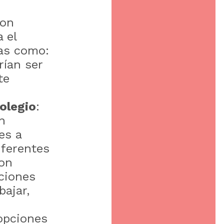
con
 el
tas como:
rían ser
te
olegio
:
un
es a
iferentes
son
ciones
bajar,
 opciones