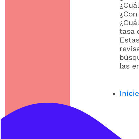
¿Cuál
¿Con 
¿Cuál
tasa 
Estas
revis
búsqu
las e
Inici