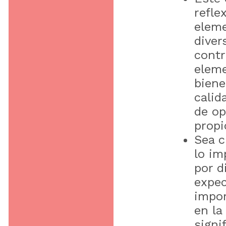
refle
eleme
diver
contr
eleme
biene
calid
de op
propi
Sea c
lo im
por d
expec
impor
en la
signi