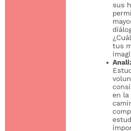
sus h
permi
mayor
diálo
¿Cuál
tus m
imagi
Anali
Estud
volun
consi
en la
camin
compl
estud
impor