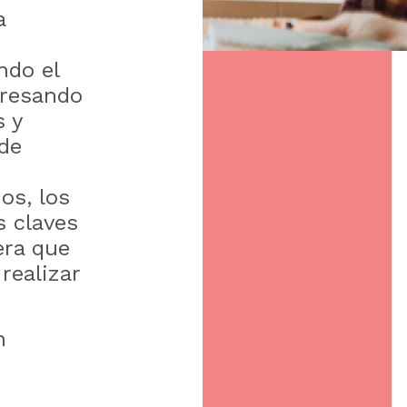
a
ndo el
presando
s y
 de
os, los
 claves
era que
realizar
n