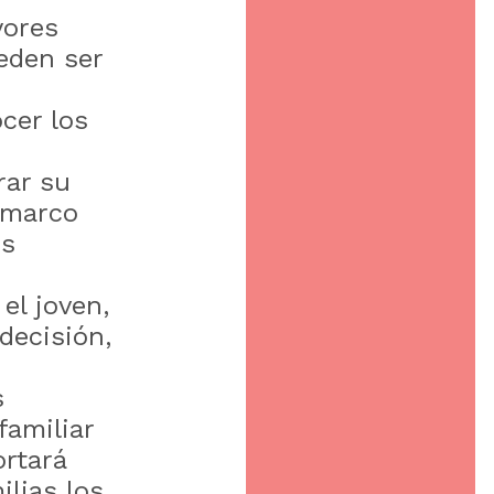
yores
eden ser
cer los
rar su
n marco
es
 el joven,
decisión,
s
familiar
ortará
ilias los