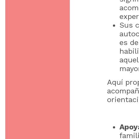
acomp
expe
Sus c
autoc
es de
habil
aquel
mayor
Aquí pro
acompañe
orientac
Apoy
famil