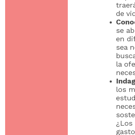
traer
de vi
Cono
se ab
en di
sea n
busca
la of
neces
Inda
los m
estud
neces
soste
¿Los 
gasto