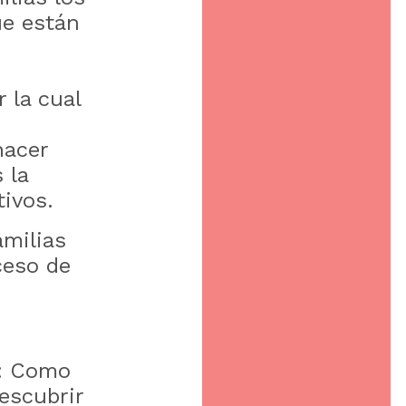
ue están
 la cual
hacer
 la
etivos.
amilias
ceso de
: Como
escubrir