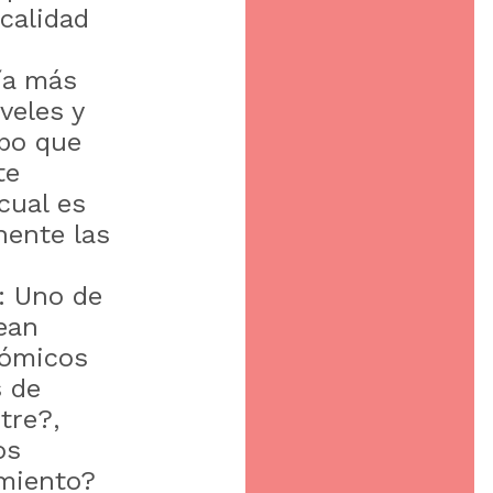
calidad
ía más
veles y
mpo que
te
cual es
nente las
: Uno de
ean
nómicos
s de
tre?,
os
imiento?