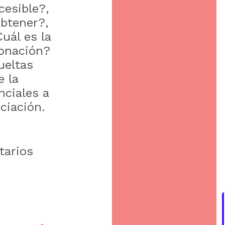
cesible?,
btener?,
uál es la
donación?
ueltas
e la
nciales a
nciación.
tarios