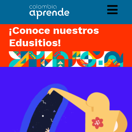
Pasar
Image
al
contenido
principal
¡Conoce nuestros
Edusitios!